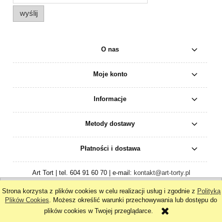
wyślij
O nas
Moje konto
Informacje
Metody dostawy
Płatności i dostawa
Art Tort | tel. 604 91 60 70 | e-mail:
kontakt@art-torty.pl
pokaż pełną wersję strony
Strona korzysta z plików cookies w celu realizacji usług i zgodnie z
Polityką
Plików Cookies
. Możesz określić warunki przechowywania lub dostępu do
Sklep internetowy Shoper.pl
plików cookies w Twojej przeglądarce.