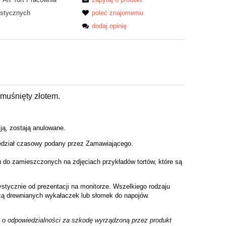
ystycznych
poleć znajomemu
dodaj opinię
muśnięty złotem.
cją, zostają anulowane.
zedział czasowy podany przez Zamawiaj
ą
cego.
 do zamieszczonych na zdjęciach przykładów tortów, które są
tycznie od prezentacji na monitorze. Wszelkiego rodzaju
cą drewnianych wykałaczek lub słomek do napojów.
 o odpowiedzialności za szkodę wyrządzoną przez produkt