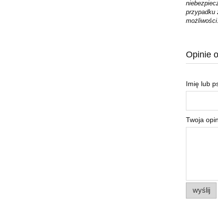
niebezpiec
przypadku z
możliwości
Opinie o
Imię lub 
Twoja opin
wyślij