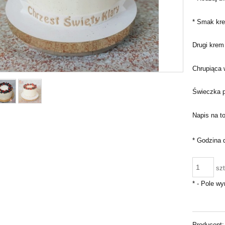
*
Smak kre
Drugi krem 
Chrupiąca 
Świeczka pr
Napis na to
*
Godzina 
szt
*
- Pole w
Producent: