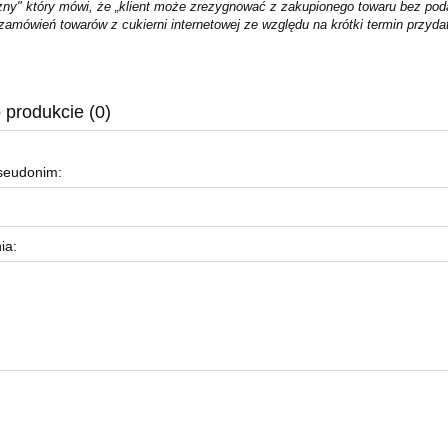
zny" który mówi, że „klient może zrezygnować z zakupionego towaru bez poda
amówień towarów z cukierni internetowej ze względu na krótki termin przydat
.
 produkcie (0)
pseudonim:
ia: