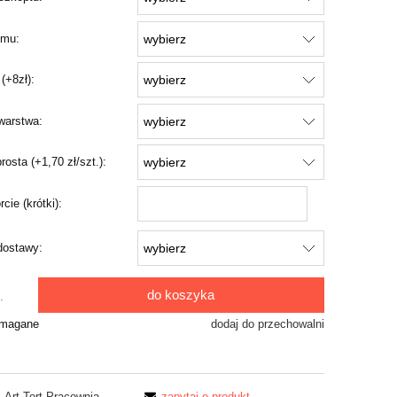
mu:
(+8zł):
warstwa:
osta (+1,70 zł/szt.):
rcie (krótki):
dostawy:
do koszyka
.
ymagane
dodaj do przechowalni
Art Tort Pracownia
zapytaj o produkt