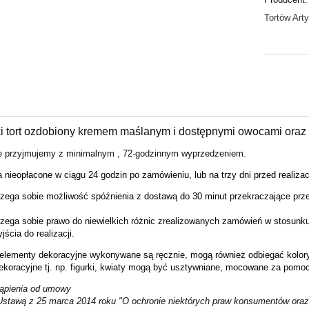
Tortów Art
i tort ozdobiony kremem maślanym i dostępnymi owocami oraz 
 przyjmujemy z minimalnym , 72-godzinnym wyprzedzeniem.
a nieopłacone
w ciągu 24 godzin
po
z
amówieniu, lub
na trzy dni przed realiza
rzega sobie możliwość spóźnienia z dostawą do 30 minut przekraczające pr
rzega sobie prawo do niewielkich różnic zrealizowanych zamówień w stosunku
ścia do realizacji.
elementy dekoracyjne wykonywane są ręcznie, mogą również odbiegać kolorys
ekoracyjne tj. np. figurki, kwiaty mogą być usztywniane, mocowane za pomo
ąpienia od umowy
Ustawą z 25 marca 2014 roku "O ochronie niektórych praw konsumentów oraz