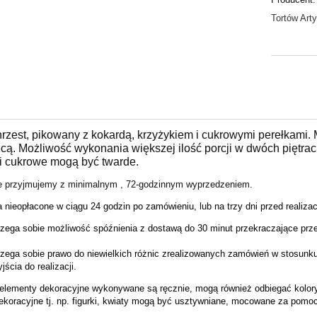
Tortów Art
hrzest, pikowany z kokardą, krzyżykiem i cukrowymi perełkami.
cą. Możliwość wykonania większej ilość porcji w dwóch piętrac
ki cukrowe mogą być twarde.
 przyjmujemy z minimalnym , 72-godzinnym wyprzedzeniem.
a nieopłacone
w ciągu 24 godzin
po
z
amówieniu, lub
na trzy dni przed realiza
rzega sobie możliwość spóźnienia z dostawą do 30 minut przekraczające pr
rzega sobie prawo do niewielkich różnic zrealizowanych zamówień w stosunku
ścia do realizacji.
elementy dekoracyjne wykonywane są ręcznie, mogą również odbiegać kolorys
ekoracyjne tj. np. figurki, kwiaty mogą być usztywniane, mocowane za pomo