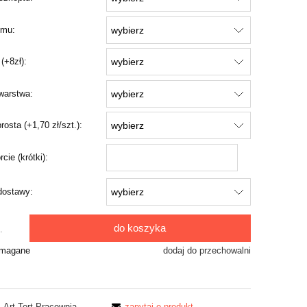
mu:
(+8zł):
warstwa:
osta (+1,70 zł/szt.):
rcie (krótki):
dostawy:
do koszyka
.
ymagane
dodaj do przechowalni
Art Tort Pracownia
zapytaj o produkt