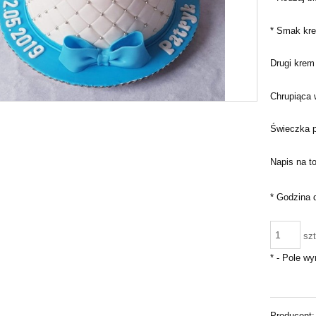
*
Smak kre
Drugi krem 
Chrupiąca 
Świeczka pr
Napis na to
*
Godzina 
szt
*
- Pole w
Producent: