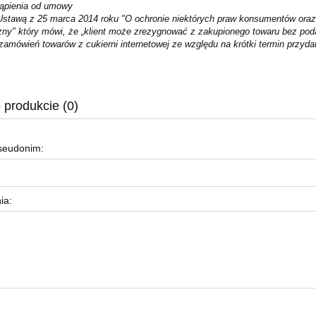
ąpienia od umowy
Ustawą z 25 marca 2014 roku "O ochronie niektórych praw konsumentów oraz
zny" który mówi, że „klient może zrezygnować z zakupionego towaru bez poda
amówień towarów z cukierni internetowej ze względu na krótki termin przydat
.
 produkcie (0)
pseudonim:
ia: