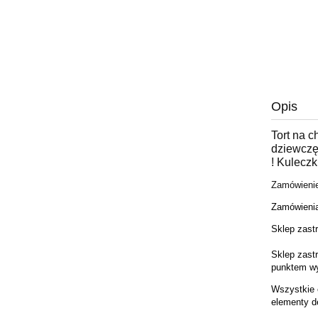
Opis
Tort na c
dziewczę
! Kulecz
Zamówienie
Z
amówieni
Sklep zast
Sklep zast
punktem wyj
Wszystkie 
elementy d