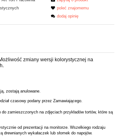
ystycznych
poleć znajomemu
dodaj opinię
 Możliwość zmiany wersji kolorystycznej na
h.
cją, zostają anulowane.
zedział czasowy podany przez Zamawiaj
ą
cego.
 do zamieszczonych na zdjęciach przykładów tortów, które są
tycznie od prezentacji na monitorze. Wszelkiego rodzaju
cą drewnianych wykałaczek lub słomek do napojów.