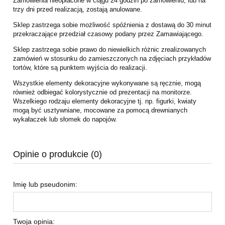
Zamówienia nieopłacone w ciągu 24 godzin po zamówieniu, lub na
trzy dni przed realizacją, zostają anulowane.
Sklep zastrzega sobie możliwość spóźnienia z dostawą do 30 minut
przekraczające przedział czasowy podany przez Zamawiającego.
Sklep zastrzega sobie prawo do niewielkich różnic zrealizowanych
zamówień w stosunku do zamieszczonych na zdjęciach przykładów
tortów, które są punktem wyjścia do realizacji.
Wszystkie elementy dekoracyjne wykonywane są ręcznie, mogą
również odbiegać kolorystycznie od prezentacji na monitorze.
Wszelkiego rodzaju elementy dekoracyjne tj. np. figurki, kwiaty
mogą być usztywniane, mocowane za pomocą drewnianych
wykałaczek lub słomek do napojów.
Opinie o produkcie (0)
Imię lub pseudonim:
Twoja opinia: