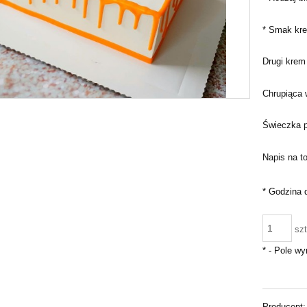
*
Smak kre
Drugi krem
Chrupiąca 
Świeczka pr
Napis na to
*
Godzina 
szt
*
- Pole w
Producent: