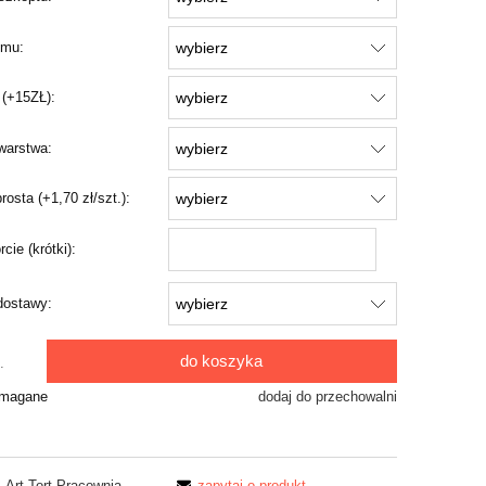
mu:
 (+15ZŁ):
warstwa:
osta (+1,70 zł/szt.):
rcie (krótki):
dostawy:
do koszyka
.
ymagane
dodaj do przechowalni
Art Tort Pracownia
zapytaj o produkt