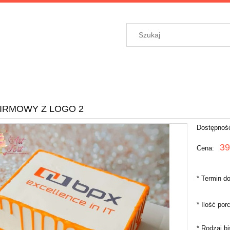
IRMOWY Z LOGO 2
Dostępnoś
39
Cena:
*
Termin do
*
Ilość porc
*
Rodzaj bi