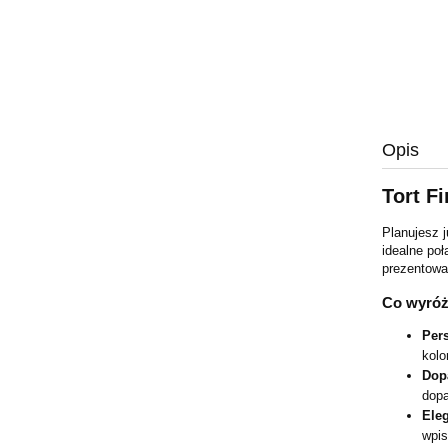
Opis
Tort F
Planujesz 
idealne po
prezentował
Co wyróż
Per
kolo
Dop
dopa
Ele
wpis