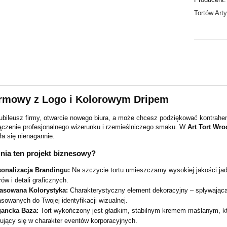
Tortów Art
irmowy z Logo i Kolorowym Dripem
jubileusz firmy, otwarcie nowego biura, a może chcesz podziękować kontra
łączenie profesjonalnego wizerunku i rzemieślniczego smaku. W
Art Tort Wro
a się nienagannie.
nia ten projekt biznesowy?
sonalizacja Brandingu:
Na szczycie tortu umieszczamy wysokiej jakości jad
rów i detali graficznych.
asowana Kolorystyka:
Charakterystyczny element dekoracyjny – spływająca 
sowanych do Twojej identyfikacji wizualnej.
gancka Baza:
Tort wykończony jest gładkim, stabilnym kremem maślanym, kt
ujący się w charakter eventów korporacyjnych.