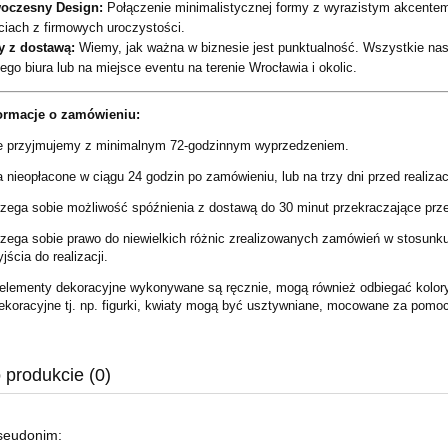
oczesny Design:
Połączenie minimalistycznej formy z wyrazistym akcentem 
ciach z firmowych uroczystości.
y z dostawą:
Wiemy, jak ważna w biznesie jest punktualność. Wszystkie nas
ego biura lub na miejsce eventu na terenie Wrocławia i okolic.
ormacje o zamówieniu:
 przyjmujemy z minimalnym 72-godzinnym wyprzedzeniem.
nieopłacone w ciągu 24 godzin po zamówieniu, lub na trzy dni przed realizac
rzega sobie możliwość spóźnienia z dostawą do 30 minut przekraczające pr
rzega sobie prawo do niewielkich różnic zrealizowanych zamówień w stosunku
ścia do realizacji.
elementy dekoracyjne wykonywane są ręcznie, mogą również odbiegać kolorys
ekoracyjne tj. np. figurki, kwiaty mogą być usztywniane, mocowane za pomo
 produkcie (0)
pseudonim: