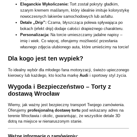
Eleganckie Wykończenie:
Tort został pokryty gładkim,
szarym kremem maślanym, który idealnie imituje kolorystykę
nowoczesnych lakierów samochodowych lub asfaltu.
Detale „Drip”:
Czarna, błyszcząca polewa spływająca po
bokach (efekt drip) dodaje całości drapieżnego charakteru.
Personalizacja:
Na torcie umieszczamy jadalne napisy –
imię i wiek. Co więcej, oferujemy możliwość przesłania
własnego zdjęcia ulubionego auta, które umieścimy na torcie!
Dla kogo jest ten wypiek?
To idealny wybór dla młodego fana motoryzacji, świeżo upieczonego
kierowcy lub każdego, kto kocha markę
Audi
i sportowy styl życia.
Wygoda i Bezpieczeństwo – Torty z
dostawą Wrocław
Wiemy, jak ważny jest bezpieczny transport Twojego zamówienia.
Oferujemy
profesjonalną dostawę tortu
pod wskazany adres na
terenie Wrocławia i okolic, gwarantując, że wszystkie detale 3D
dotrą na miejsce w nienaruszonym stanie.
Ważne informacje o zamówieniu: